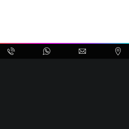
WIE KÖNNEN WIR DICH
UNTERSTÜTZEN?
Webseite optimieren
Kunden gewinnen und binden
Vertrieb automatisieren
Mitarbeiter gewinnen