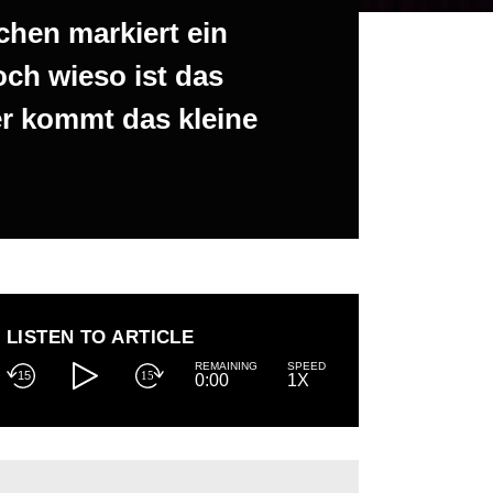
chen markiert ein
ch wieso ist das
r kommt das kleine
LISTEN TO ARTICLE
REMAINING
SPEED
15
15
0:00
1X